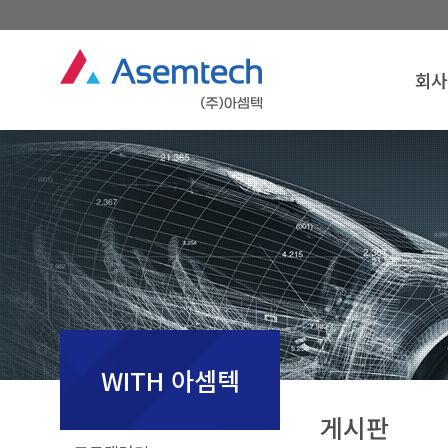
회사
회사
인
경영
연
조
찾아오
회사
WITH 아셈텍
게시판