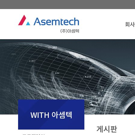
회사
회사
인
경영
연
조
찾아오
회사
WITH 아셈텍
게시판