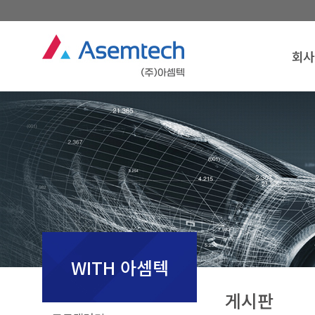
회사
회사
인
경영
연
조
찾아오
회사
WITH 아셈텍
게시판