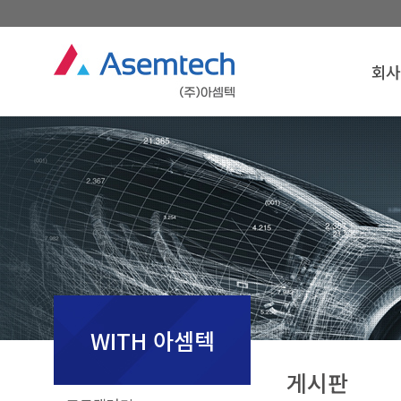
회사
회사
인
경영
연
조
찾아오
회사
WITH 아셈텍
게시판