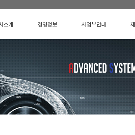
사소개
경영정보
사업부안내
사개요
품질경영
ABS사업부
인사말
윤리경영
기계사업부
자
영이념
환경경영
연혁
인증서
조직도
오시는 길
사로고