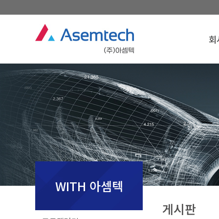
회
회
경
찾아
회
WITH 아셈텍
게시판