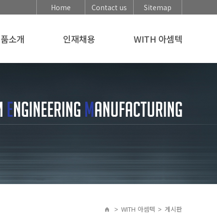
Home
Contact us
Sitemap
제품소개
인재채용
WITH 아셈텍
부품소개
인재상
포토갤러리
동화설비
채용공고
고객사
통합신고센터
견적문의
WITH 아셈텍
게시판
>
>