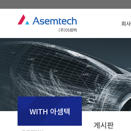
회사
회사
인
경영
연
조
찾아오
회사
WITH 아셈텍
게시판