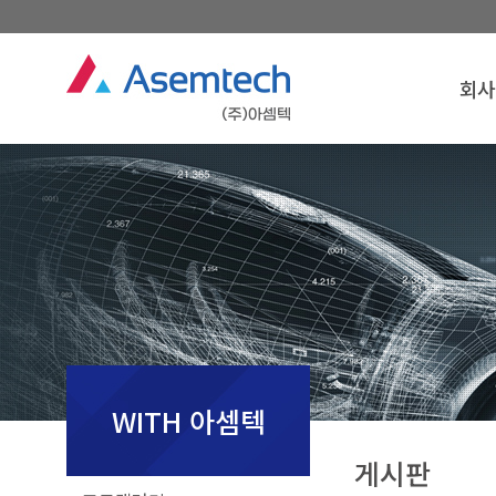
회사
회사
인
경영
연
조
찾아오
회사
WITH 아셈텍
게시판