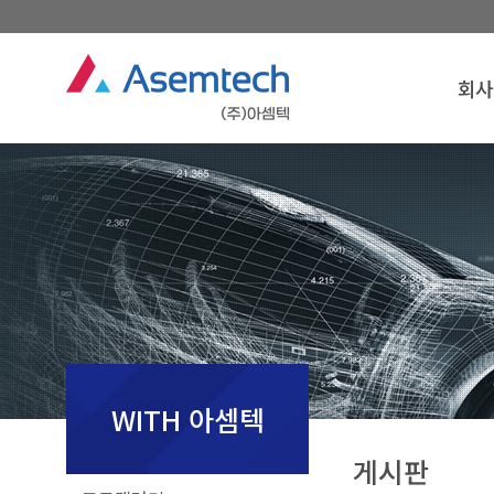
회사
회사
인
경영
연
조
찾아오
회사
WITH 아셈텍
게시판