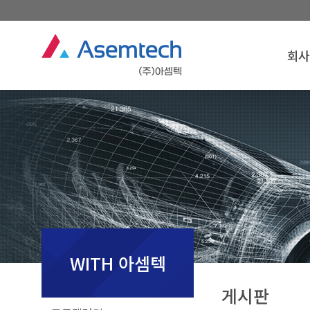
회사
회사
인
경영
연
조
찾아오
회사
WITH 아셈텍
게시판