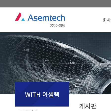
회사
회사
인
경영
연
조
찾아오
회사
WITH 아셈텍
게시판