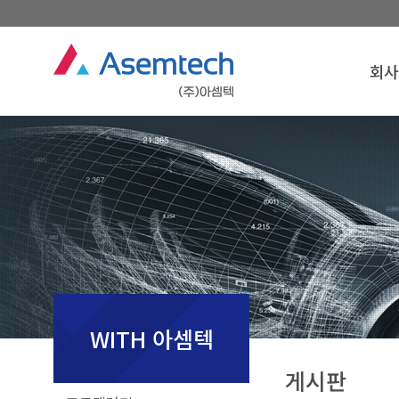
회사
회사
인
경영
연
조
찾아오
회사
WITH 아셈텍
게시판