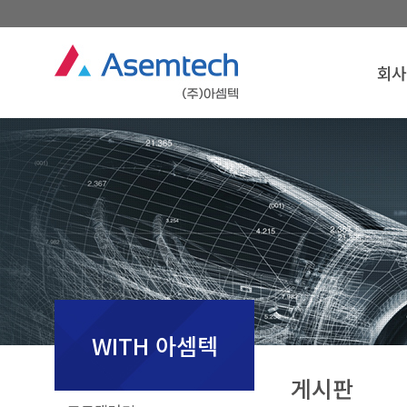
회사
회사
인
경영
연
조
찾아오
회사
WITH 아셈텍
게시판