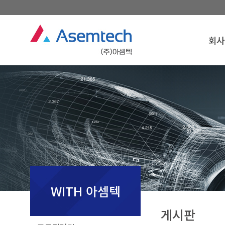
회사
회사
인
경영
연
조
찾아오
회사
WITH 아셈텍
게시판