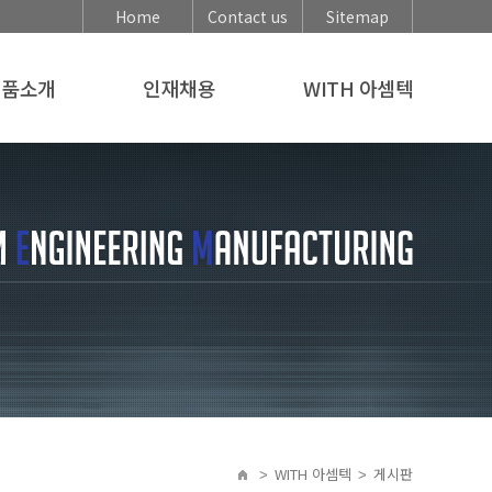
Home
Contact us
Sitemap
제품소개
인재채용
WITH 아셈텍
부품소개
인재상
포토갤러리
동화설비
채용공고
고객사
통합신고센터
견적문의
WITH 아셈텍
게시판
>
>