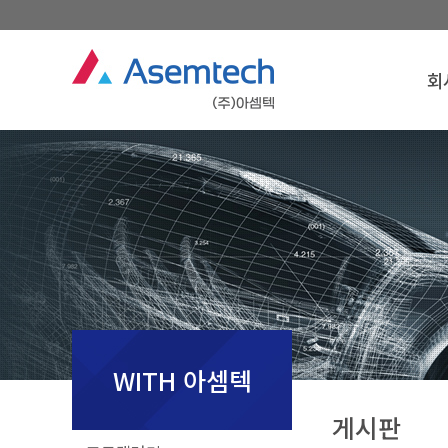
회
회
경
찾아
회
WITH 아셈텍
게시판