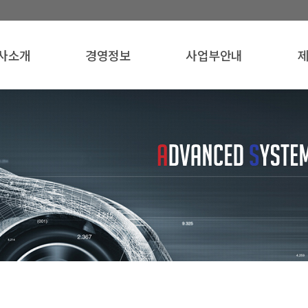
사소개
경영정보
사업부안내
사개요
품질경영
ABS사업부
인사말
윤리경영
기계사업부
자
영이념
환경경영
연혁
인증서
조직도
오시는 길
사로고