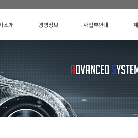
사소개
경영정보
사업부안내
사개요
품질경영
ABS사업부
인사말
윤리경영
기계사업부
자
영이념
환경경영
연혁
인증서
조직도
오시는 길
사로고