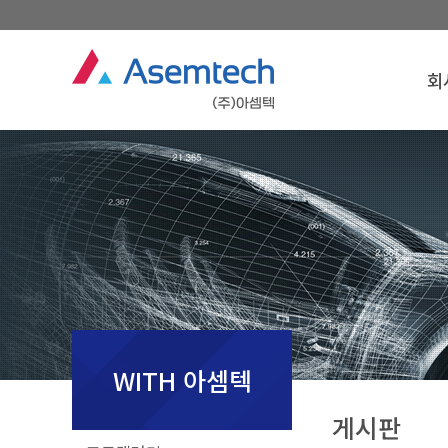
회
회
경
찾아
회
WITH 아셈텍
게시판