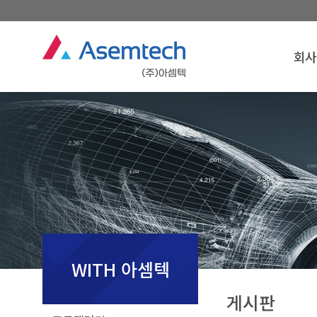
회사
회사
인
경영
연
조
찾아오
회사
WITH 아셈텍
게시판