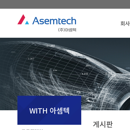
회사
회사
인
경영
연
조
찾아오
회사
WITH 아셈텍
게시판